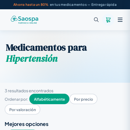
Ahorra hasta un 80%
en tus medicamentos — Entrega rápida
Medicamentos para
Hipertensión
3 resultados encontrados
Ordenar por:
Alfabéticamente
Por precio
Por valoración
Mejores opciones