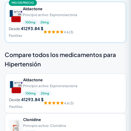
MEJOR PRECIO
Aldactone
Principio activo: Espironolactona
100mg
25mg
41293.84 $
Desde
4.6 (3)
Pastillas
Compare todos los medicamentos para
Hipertensión
Aldactone
Principio activo: Espironolactona
100mg
25mg
41293.84 $
Desde
4.6 (3)
Pastillas
Clonidine
Principio activo: Clonidina