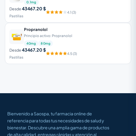
0.1mg
43467.20 $
Desde
4.1 (3)
Pastillas
Propranolol
Principio activo: Propranolol
40mg
80mg
43467.20 $
Desde
4.5 (3)
Pastillas
Bienvenido a Saospa, tu farmacia online de
referencia para todas tus necesidades de salud y
bienestar. Descubre una amplia gama de productos
de alta calidad, entregas rápidas y atención al