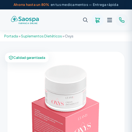
Ahorra hasta un 80%
en tus medicamentos — Entrega rápida
Portada
»
Suplementos Dietéticos
»
Oxys
Calidad garantizada