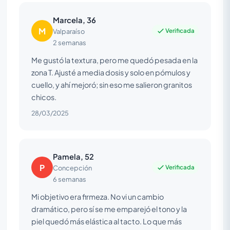
Marcela, 36
M
Verificada
Valparaíso
2 semanas
Me gustó la textura, pero me quedó pesada en la
zona T. Ajusté a media dosis y solo en pómulos y
cuello, y ahí mejoró; sin eso me salieron granitos
chicos.
28/03/2025
Pamela, 52
P
Verificada
Concepción
6 semanas
Mi objetivo era firmeza. No vi un cambio
dramático, pero sí se me emparejó el tono y la
piel quedó más elástica al tacto. Lo que más