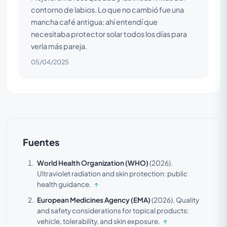
contorno de labios. Lo que no cambió fue una
mancha café antigua; ahí entendí que
necesitaba protector solar todos los días para
verla más pareja.
05/04/2025
Fuentes
World Health Organization (WHO)
(2026).
Ultraviolet radiation and skin protection: public
health guidance.
↑
European Medicines Agency (EMA)
(2026).
Quality
and safety considerations for topical products:
vehicle, tolerability, and skin exposure.
↑