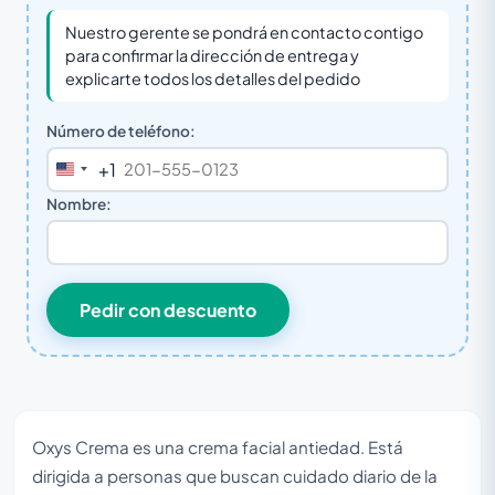
Nuestro gerente se pondrá en contacto contigo
para confirmar la dirección de entrega y
explicarte todos los detalles del pedido
Número de teléfono:
+1
United
States
Nombre:
+1
Pedir con descuento
Oxys Crema es una crema facial antiedad. Está
dirigida a personas que buscan cuidado diario de la