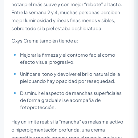
notar piel más suave y con mejor “rebote” al tacto.
Entre la semana 2 y 4, muchas personas perciben
mejor luminosidad y líneas finas menos visibles,
sobre todo si la piel estaba deshidratada.
Oxys Crema también tiende a:
Mejorar la firmeza y el contorno facial como
efecto visual progresivo.
Unificar el tono y devolver el brillo natural de la
piel cuando hay opacidad por resequedad.
Disminuir el aspecto de manchas superficiales
de forma gradual si se acompaña de
fotoprotección.
Hay un límite real: si la “mancha” es melasma activo
o hiperpigmentación profunda, una crema
cosmética puede apoyar, pero el manejo suele ser