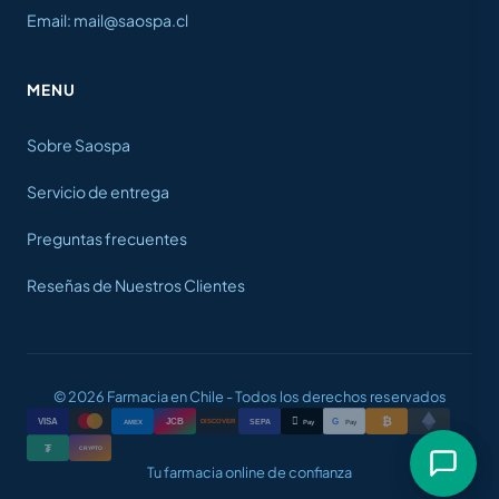
Email: mail@saospa.cl
MENU
Sobre Saospa
Servicio de entrega
Preguntas frecuentes
Reseñas de Nuestros Clientes
© 2026 Farmacia en Chile - Todos los derechos reservados
₿

VISA
JCB
G
AMEX
SEPA
Pay
Pay
DISCOVER
₮
CRYPTO
Tu farmacia online de confianza