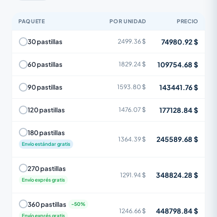
PAQUETE
POR UNIDAD
PRECIO
74980.92 $
30 pastillas
2499.36 $
109754.68 $
60 pastillas
1829.24 $
143441.76 $
90 pastillas
1593.80 $
177128.84 $
120 pastillas
1476.07 $
180 pastillas
245589.68 $
1364.39 $
Envío estándar gratis
270 pastillas
348824.28 $
1291.94 $
Envío exprés gratis
360 pastillas
448798.84 $
1246.66 $
Envío exprés gratis