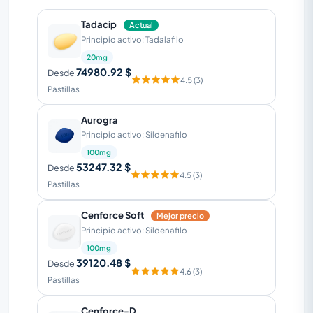
Tadacip
Actual
Principio activo: Tadalafilo
20mg
74980.92 $
Desde
4.5 (3)
Pastillas
Aurogra
Principio activo: Sildenafilo
100mg
53247.32 $
Desde
4.5 (3)
Pastillas
Cenforce Soft
Mejor precio
Principio activo: Sildenafilo
100mg
39120.48 $
Desde
4.6 (3)
Pastillas
Cenforce-D