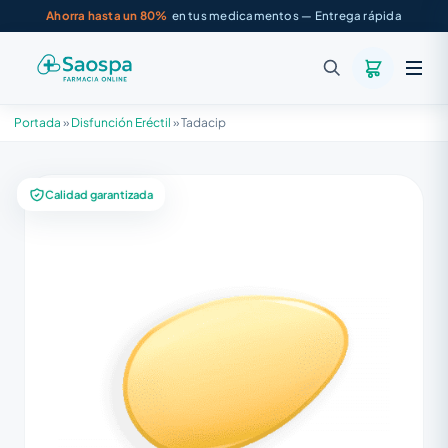
Ahorra hasta un 80%
en tus medicamentos — Entrega rápida
Portada
»
Disfunción Eréctil
»
Tadacip
Calidad garantizada