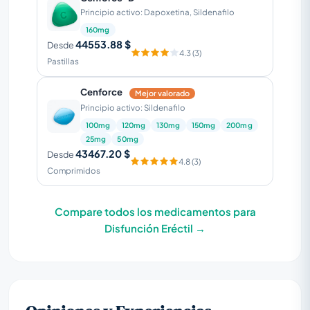
Principio activo: Dapoxetina, Sildenafilo
160mg
44553.88 $
Desde
4.3 (3)
Pastillas
Cenforce
Mejor valorado
Principio activo: Sildenafilo
100mg
120mg
130mg
150mg
200mg
25mg
50mg
43467.20 $
Desde
4.8 (3)
Comprimidos
Compare todos los medicamentos para
Disfunción Eréctil →