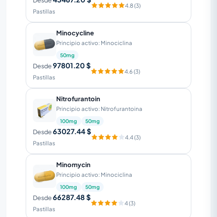
Desde
4.8 (3)
Pastillas
Minocycline
Principio activo: Minociclina
50mg
97801.20 $
Desde
4.6 (3)
Pastillas
Nitrofurantoin
Principio activo: Nitrofurantoina
100mg
50mg
63027.44 $
Desde
4.4 (3)
Pastillas
Minomycin
Principio activo: Minociclina
100mg
50mg
66287.48 $
Desde
4 (3)
Pastillas