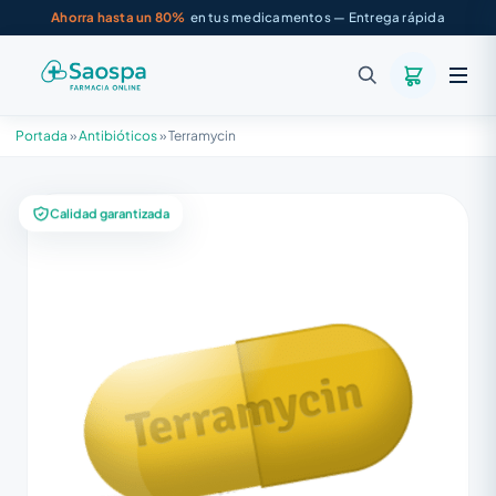
Ahorra hasta un 80%
en tus medicamentos — Entrega rápida
Portada
»
Antibióticos
»
Terramycin
Calidad garantizada