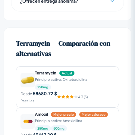
¿Ofrecen entrega anónima?
Terramycin — Comparación con
alternativas
Terramycin
Actual
Principio activo: Oxitetraciclina
250mg
58680.72 $
Desde
4.3 (3)
Pastillas
Amoxil
Mejor precio
Mejor valorado
Principio activo: Amoxicilina
250mg
500mg
43467.20 $