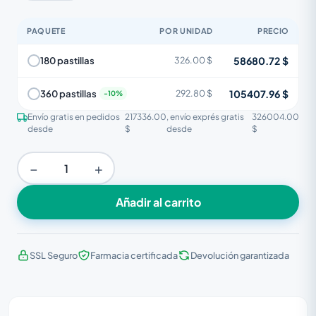
PAQUETE
POR UNIDAD
PRECIO
58680.72 $
180 pastillas
326.00 $
105407.96 $
360 pastillas
292.80 $
Envío gratis en pedidos
217336.00
, envío exprés gratis
326004.00
desde
$
desde
$
−
+
Añadir al carrito
SSL Seguro
Farmacia certificada
Devolución garantizada