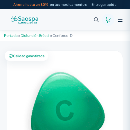
Ahorra hasta un 80%
en tus medicamentos — Entrega rápida
Portada
»
Disfunción Eréctil
»
Cenforce-D
Calidad garantizada