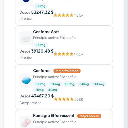
100mg
53247.32 $
Desde
4.5 (3)
Pastillas
Cenforce Soft
Principio activo: Sildenafilo
100mg
39120.48 $
Desde
4.6 (3)
Pastillas
Cenforce
Mejor valorado
Principio activo: Sildenafilo
100mg
120mg
130mg
150mg
200mg
25mg
50mg
43467.20 $
Desde
4.8 (3)
Comprimidos
Kamagra Effervescent
Mejor precio
Principio activo: Sildenafilo