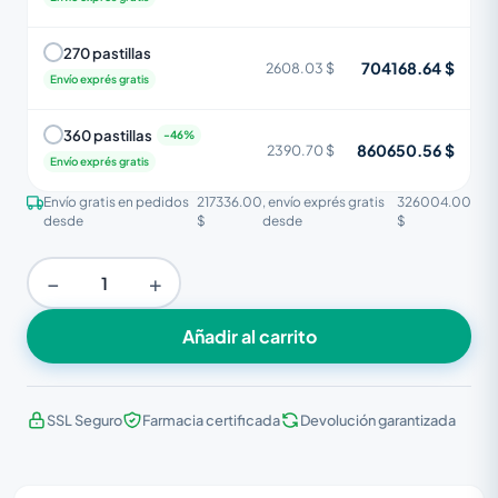
270 pastillas
704168.64 $
2608.03 $
Envío exprés gratis
360 pastillas
860650.56 $
2390.70 $
Envío exprés gratis
Envío gratis en pedidos
217336.00
, envío exprés gratis
326004.00
desde
$
desde
$
−
+
Añadir al carrito
SSL Seguro
Farmacia certificada
Devolución garantizada