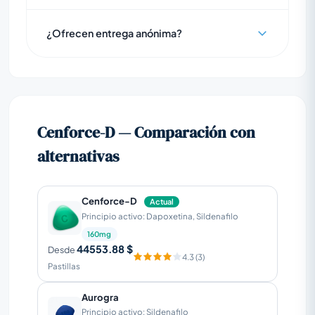
¿Ofrecen entrega anónima?
Cenforce-D — Comparación con
alternativas
Cenforce-D
Actual
Principio activo: Dapoxetina, Sildenafilo
160mg
44553.88 $
Desde
4.3 (3)
Pastillas
Aurogra
Principio activo: Sildenafilo