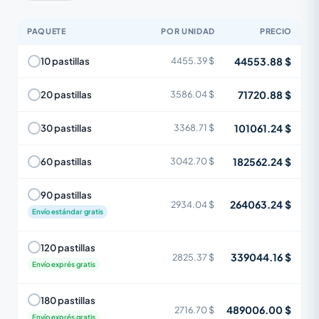
PAQUETE
POR UNIDAD
PRECIO
44553.88 $
10 pastillas
4455.39 $
71720.88 $
20 pastillas
3586.04 $
101061.24 $
30 pastillas
3368.71 $
182562.24 $
60 pastillas
3042.70 $
90 pastillas
264063.24 $
2934.04 $
Envío estándar gratis
120 pastillas
339044.16 $
2825.37 $
Envío exprés gratis
180 pastillas
489006.00 $
2716.70 $
Envío exprés gratis