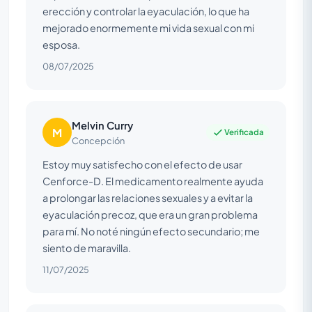
erección y controlar la eyaculación, lo que ha
mejorado enormemente mi vida sexual con mi
esposa.
08/07/2025
Melvin Curry
M
Verificada
Concepción
Estoy muy satisfecho con el efecto de usar
Cenforce-D. El medicamento realmente ayuda
a prolongar las relaciones sexuales y a evitar la
eyaculación precoz, que era un gran problema
para mí. No noté ningún efecto secundario; me
siento de maravilla.
11/07/2025