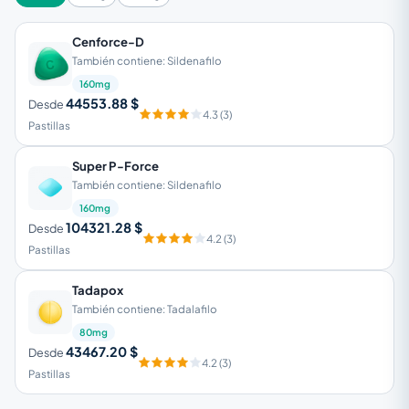
Cenforce-D
También contiene: Sildenafilo
160mg
44553.88 $
Desde
4.3 (3)
Pastillas
Super P-Force
También contiene: Sildenafilo
160mg
104321.28 $
Desde
4.2 (3)
Pastillas
Tadapox
También contiene: Tadalafilo
80mg
43467.20 $
Desde
4.2 (3)
Pastillas