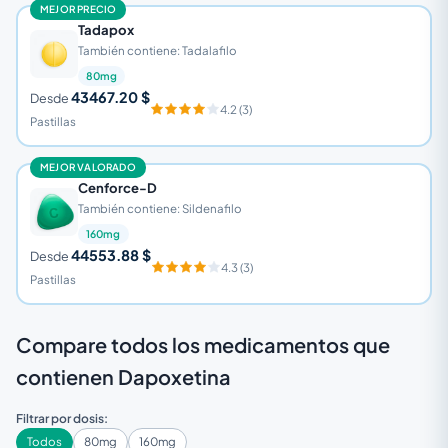
MEJOR PRECIO
Tadapox
También contiene: Tadalafilo
80mg
43467.20 $
Desde
4.2 (3)
Pastillas
MEJOR VALORADO
Cenforce-D
También contiene: Sildenafilo
160mg
44553.88 $
Desde
4.3 (3)
Pastillas
Compare todos los medicamentos que
contienen Dapoxetina
Filtrar por dosis:
Todos
80mg
160mg