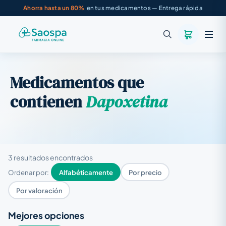
Ahorra hasta un 80%
en tus medicamentos — Entrega rápida
Medicamentos que
contienen
Dapoxetina
3 resultados encontrados
Ordenar por:
Alfabéticamente
Por precio
Por valoración
Mejores opciones