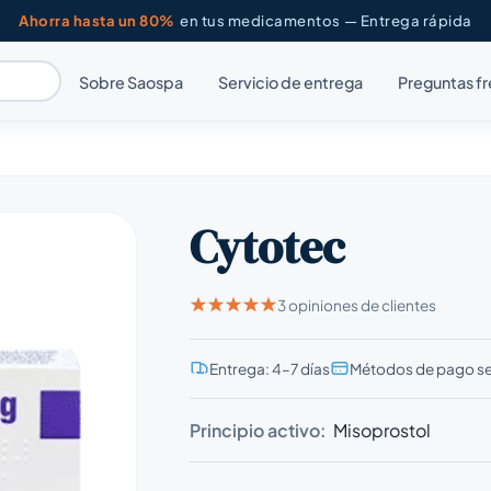
Ahorra hasta un 80%
en tus medicamentos — Entrega rápida
Sobre Saospa
Servicio de entrega
Preguntas f
Cytotec
3 opiniones de clientes
Entrega: 4–7 días
Métodos de pago s
Principio activo:
Misoprostol