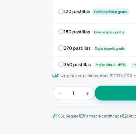
120 pastillas
Envío estándar gratis
180 pastillas
Envío exprés gratis
270 pastillas
Envío exprés gratis
360 pastillas
Mejor oferta -69%
En
Envío gratis en pedidos desde
217336.00 $
, 
−
+
SSL Seguro
Farmacia certificada
Devo