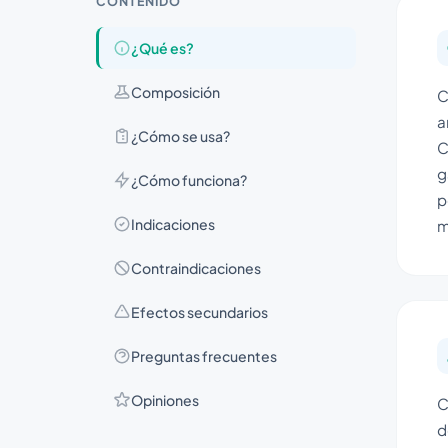
CONTENIDO
¿Qué es?
Composición
C
a
¿Cómo se usa?
C
g
¿Cómo funciona?
p
Indicaciones
m
Contraindicaciones
Efectos secundarios
Preguntas frecuentes
Opiniones
C
d