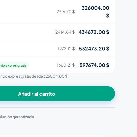
326004.00
2716.70 $
$
434672.00 $
2414.84 $
532473.20 $
1972.12 $
597674.00 $
1660.21 $
vío exprés gratis
envío exprés gratis desde
326004.00 $
Añadir al carrito
lución garantizada