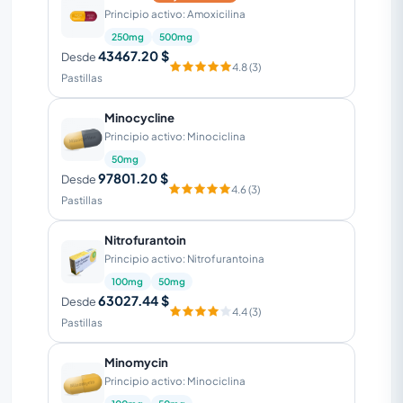
Principio activo: Amoxicilina
250mg
500mg
43467.20 $
Desde
4.8 (3)
Pastillas
Minocycline
Principio activo: Minociclina
50mg
97801.20 $
Desde
4.6 (3)
Pastillas
Nitrofurantoin
Principio activo: Nitrofurantoina
100mg
50mg
63027.44 $
Desde
4.4 (3)
Pastillas
Minomycin
Principio activo: Minociclina