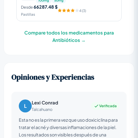
100mg
50mg
66287.48 $
Desde
4 (3)
Pastillas
Compare todos los medicamentos para
Antibióticos →
Opiniones y Experiencias
Lexi Conrad
L
Verificada
Talcahuano
Esta no es la primera vez que uso doxiciclina para
tratar el acné y diversas inflamaciones de la piel.
Los resultados son visibles después de una