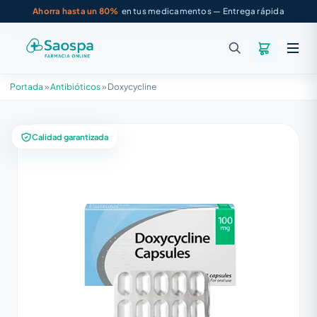
Ahorra hasta un 80%
en tus medicamentos — Entrega rápida
Portada
»
Antibióticos
»
Doxycycline
Calidad garantizada