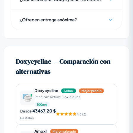
¿Ofrecen entrega anónima?
Doxycycline — Comparación con
alternativas
Doxycycline
Actual
Mejor precio
Principio activo: Doxiciclina
100mg
43467.20 $
Desde
4.6 (3)
Pastillas
Amoxil
Mejor valorado