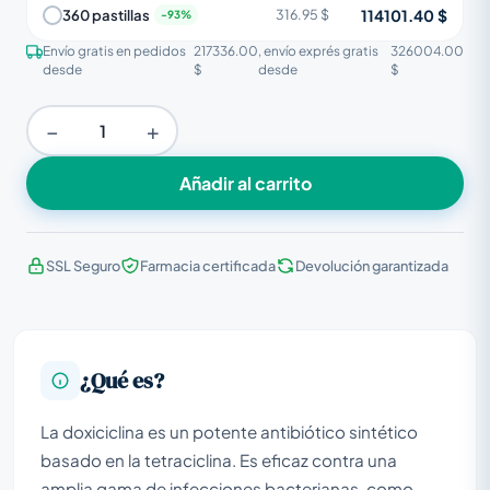
114101.40 $
360 pastillas
316.95 $
Envío gratis en pedidos
217336.00
, envío exprés gratis
326004.00
desde
$
desde
$
−
+
Añadir al carrito
SSL Seguro
Farmacia certificada
Devolución garantizada
¿Qué es?
La doxiciclina es un potente antibiótico sintético
basado en la tetraciclina. Es eficaz contra una
amplia gama de infecciones bacterianas, como