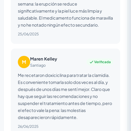
semana: la erupción se reduce
significativamente y la piel luce más limpia y
saludable. El medicamento funciona de maravilla
y no he notado ningún efecto secundario.
25/06/2025
Maren Kelley
M
Verificada
Santiago
Me recetaron doxiciclina para tratar la clamidia.
Es conveniente tomarla solo dos veces al día, y
después de unos días me sentí mejor. Claro que
hay que seguir las recomendaciones y no
suspender el tratamiento antes de tiempo, pero
el efecto vale la pena: las molestias
desaparecieron rápidamente.
26/06/2025