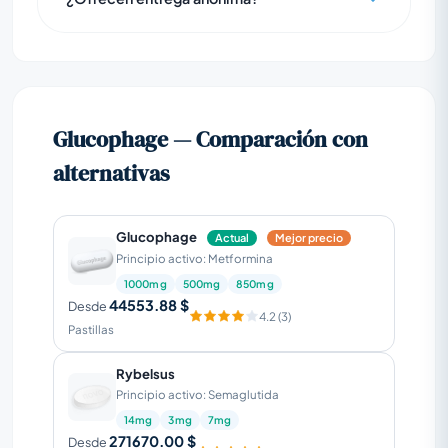
Glucophage — Comparación con
alternativas
Glucophage
Actual
Mejor precio
Principio activo: Metformina
1000mg
500mg
850mg
44553.88 $
Desde
4.2 (3)
Pastillas
Rybelsus
Principio activo: Semaglutida
14mg
3mg
7mg
271670.00 $
Desde