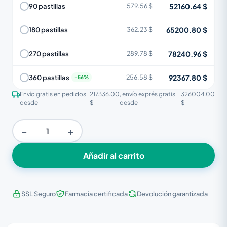
52160.64 $
90 pastillas
579.56 $
65200.80 $
180 pastillas
362.23 $
78240.96 $
270 pastillas
289.78 $
92367.80 $
360 pastillas
256.58 $
Envío gratis en pedidos
217336.00
, envío exprés gratis
326004.00
desde
$
desde
$
−
+
Añadir al carrito
SSL Seguro
Farmacia certificada
Devolución garantizada