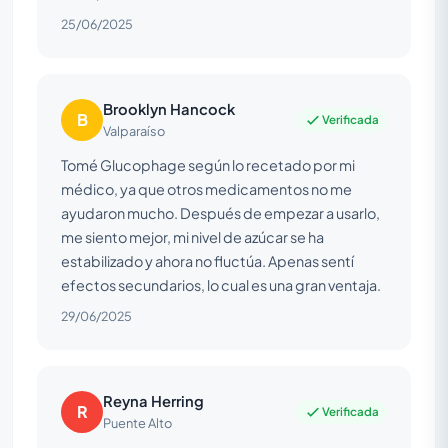
25/06/2025
Brooklyn Hancock
B
Verificada
Valparaíso
Tomé Glucophage según lo recetado por mi
médico, ya que otros medicamentos no me
ayudaron mucho. Después de empezar a usarlo,
me siento mejor, mi nivel de azúcar se ha
estabilizado y ahora no fluctúa. Apenas sentí
efectos secundarios, lo cual es una gran ventaja.
29/06/2025
Reyna Herring
R
Verificada
Puente Alto