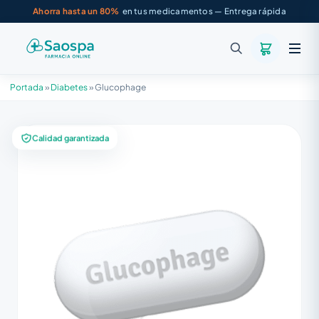
Ahorra hasta un 80%
en tus medicamentos — Entrega rápida
Portada
»
Diabetes
»
Glucophage
Calidad garantizada