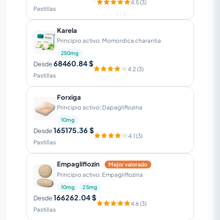
4.5 (3)
Pastillas
Karela
Principio activo: Momordica charantia
250mg
68460.84 $
Desde
4.2 (3)
Pastillas
Forxiga
Principio activo: Dapagliflozina
10mg
165175.36 $
Desde
4.1 (3)
Pastillas
Empagliflozin
Mejor valorado
Principio activo: Empagliflozina
10mg
25mg
166262.04 $
Desde
4.6 (3)
Pastillas