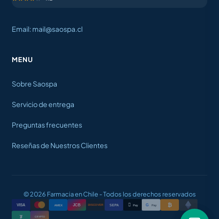
Email: mail@saospa.cl
MENU
Sobre Saospa
Servicio de entrega
Preguntas frecuentes
Reseñas de Nuestros Clientes
© 2026 Farmacia en Chile - Todos los derechos reservados
₿

VISA
JCB
G
AMEX
SEPA
Pay
Pay
DISCOVER
₮
CRYPTO