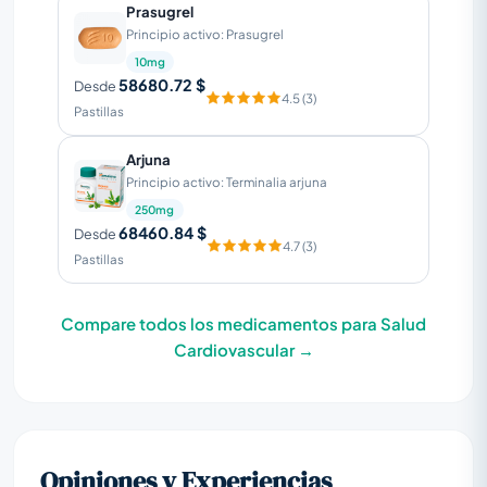
Prasugrel
Principio activo: Prasugrel
10mg
58680.72 $
Desde
4.5 (3)
Pastillas
Arjuna
Principio activo: Terminalia arjuna
250mg
68460.84 $
Desde
4.7 (3)
Pastillas
Compare todos los medicamentos para Salud
Cardiovascular →
Opiniones y Experiencias