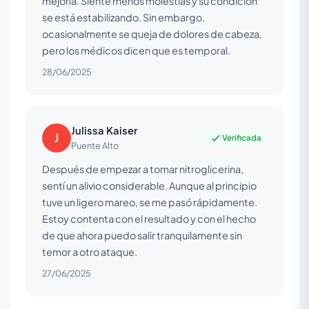
mejoría. Siente menos molestias y su condición
se está estabilizando. Sin embargo,
ocasionalmente se queja de dolores de cabeza,
pero los médicos dicen que es temporal.
28/06/2025
Julissa Kaiser
J
Verificada
Puente Alto
Después de empezar a tomar nitroglicerina,
sentí un alivio considerable. Aunque al principio
tuve un ligero mareo, se me pasó rápidamente.
Estoy contenta con el resultado y con el hecho
de que ahora puedo salir tranquilamente sin
temor a otro ataque.
27/06/2025