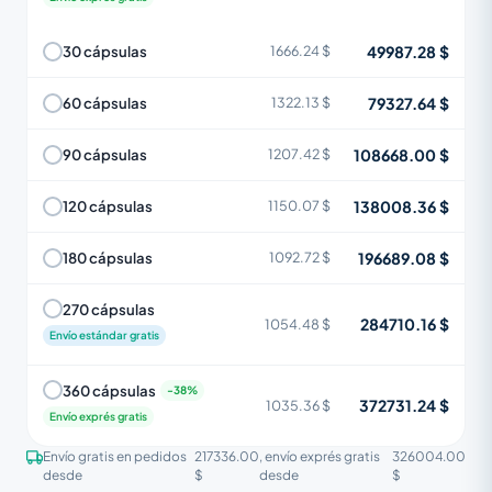
49987.28 $
30 cápsulas
1666.24 $
79327.64 $
60 cápsulas
1322.13 $
108668.00 $
90 cápsulas
1207.42 $
138008.36 $
120 cápsulas
1150.07 $
196689.08 $
180 cápsulas
1092.72 $
270 cápsulas
284710.16 $
1054.48 $
Envío estándar gratis
360 cápsulas
372731.24 $
1035.36 $
Envío exprés gratis
Envío gratis en pedidos
217336.00
, envío exprés gratis
326004.00
desde
$
desde
$