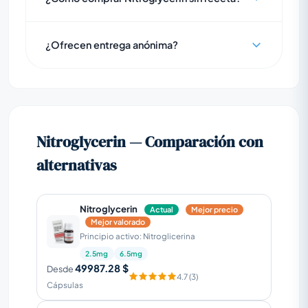
¿Ofrecen entrega anónima?
Nitroglycerin — Comparación con
alternativas
Nitroglycerin
Actual
Mejor precio
Mejor valorado
Principio activo: Nitroglicerina
2.5mg
6.5mg
49987.28 $
Desde
4.7 (3)
Cápsulas