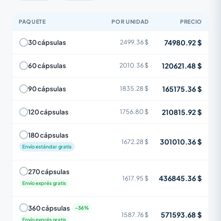
PAQUETE
POR UNIDAD
PRECIO
74980.92 $
30 cápsulas
2499.36 $
120621.48 $
60 cápsulas
2010.36 $
165175.36 $
90 cápsulas
1835.28 $
210815.92 $
120 cápsulas
1756.80 $
180 cápsulas
301010.36 $
1672.28 $
Envío estándar gratis
270 cápsulas
436845.36 $
1617.95 $
Envío exprés gratis
360 cápsulas
571593.68 $
1587.76 $
Envío exprés gratis