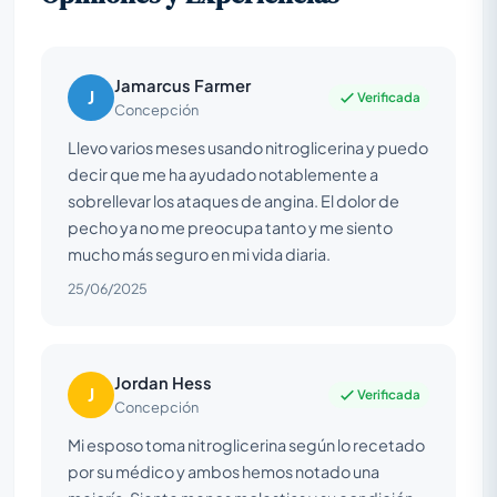
Jamarcus Farmer
J
Verificada
Concepción
Llevo varios meses usando nitroglicerina y puedo
decir que me ha ayudado notablemente a
sobrellevar los ataques de angina. El dolor de
pecho ya no me preocupa tanto y me siento
mucho más seguro en mi vida diaria.
25/06/2025
Jordan Hess
J
Verificada
Concepción
Mi esposo toma nitroglicerina según lo recetado
por su médico y ambos hemos notado una