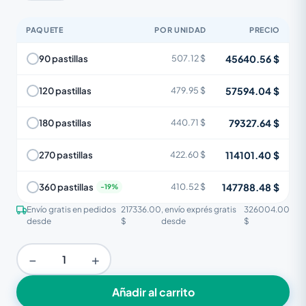
PAQUETE
POR UNIDAD
PRECIO
45640.56 $
90 pastillas
507.12 $
57594.04 $
120 pastillas
479.95 $
79327.64 $
180 pastillas
440.71 $
114101.40 $
270 pastillas
422.60 $
147788.48 $
360 pastillas
410.52 $
Envío gratis en pedidos
217336.00
, envío exprés gratis
326004.00
desde
$
desde
$
−
+
Añadir al carrito