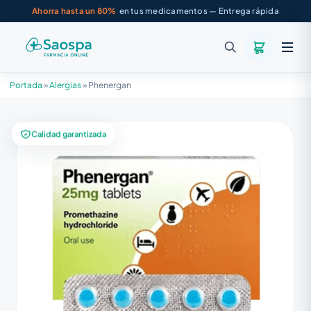
Ahorra hasta un 80%
en tus medicamentos — Entrega rápida
Portada
»
Alergias
»
Phenergan
Calidad garantizada