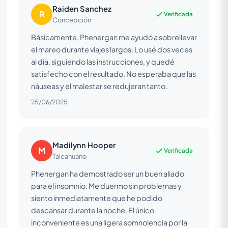
Raiden Sanchez
R
Verificada
Concepción
Básicamente, Phenergan me ayudó a sobrellevar
el mareo durante viajes largos. Lo usé dos veces
al día, siguiendo las instrucciones, y quedé
satisfecho con el resultado. No esperaba que las
náuseas y el malestar se redujeran tanto.
25/06/2025
Madilynn Hooper
M
Verificada
Talcahuano
Phenergan ha demostrado ser un buen aliado
para el insomnio. Me duermo sin problemas y
siento inmediatamente que he podido
descansar durante la noche. El único
inconveniente es una ligera somnolencia por la