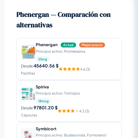
Phenergan — Comparación con
alternativas
Phenergan
Actual
Mejor precio
Principio activo: Prometazina
25mg
45640.56 $
Desde
4.6 (3)
Pastillas
Spiriva
Principio activo: Tiotropio
18mcg
97801.20 $
Desde
4.2 (3)
Cápsulas
Symbicort
Principio activo: Budesonida, Formoterol