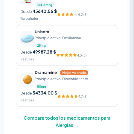
164.5mcg
45640.56 $
Desde
4.2 (3)
Turbuhaler
Unisom
Principio activo: Doxilamina
25mg
49987.28 $
Desde
4.5 (3)
Pastillas
Dramamine
Mejor valorado
Principio activo: Dimenhidrinato
50mg
54334.00 $
Desde
4.7 (3)
Pastillas
Compare todos los medicamentos para
Alergias →