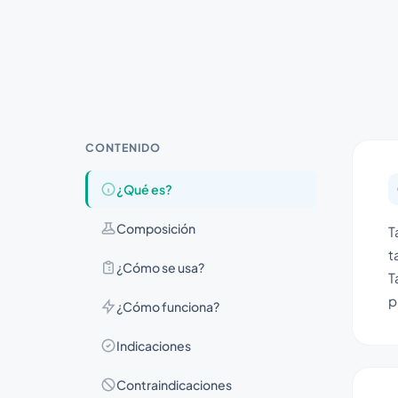
CONTENIDO
¿Qué es?
Composición
T
t
¿Cómo se usa?
T
p
¿Cómo funciona?
Indicaciones
Contraindicaciones