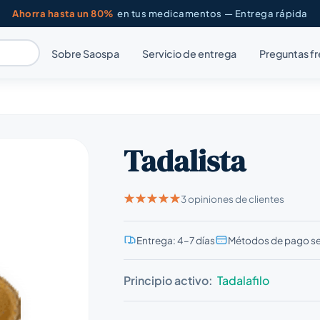
Ahorra hasta un 80%
en tus medicamentos — Entrega rápida
Sobre Saospa
Servicio de entrega
Preguntas f
Tadalista
3 opiniones de clientes
Entrega: 4–7 días
Métodos de pago s
Principio activo:
Tadalafilo