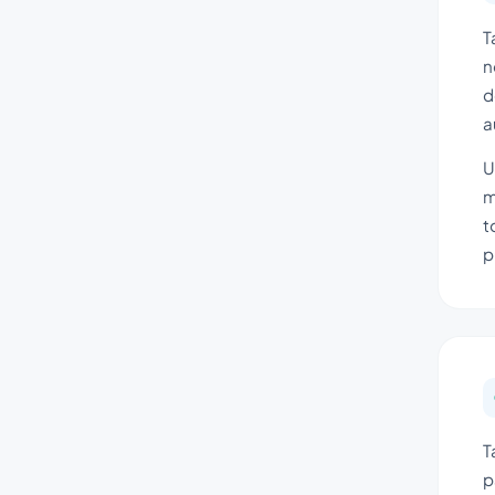
T
n
d
a
U
m
t
p
T
p