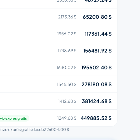
65200.80 $
2173.36 $
117361.44 $
1956.02 $
156481.92 $
1738.69 $
195602.40 $
1630.02 $
278190.08 $
1545.50 $
381424.68 $
1412.68 $
449885.52 $
1249.68 $
vío exprés gratis
envío exprés gratis desde
326004.00 $