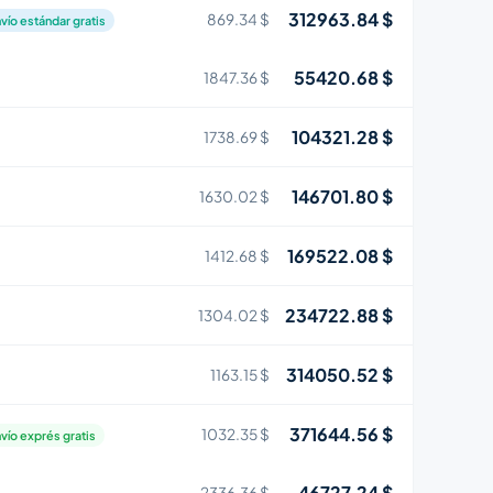
312963.84 $
869.34 $
vío estándar gratis
55420.68 $
1847.36 $
104321.28 $
1738.69 $
146701.80 $
1630.02 $
169522.08 $
1412.68 $
234722.88 $
1304.02 $
314050.52 $
1163.15 $
371644.56 $
1032.35 $
vío exprés gratis
46727.24 $
2336.36 $