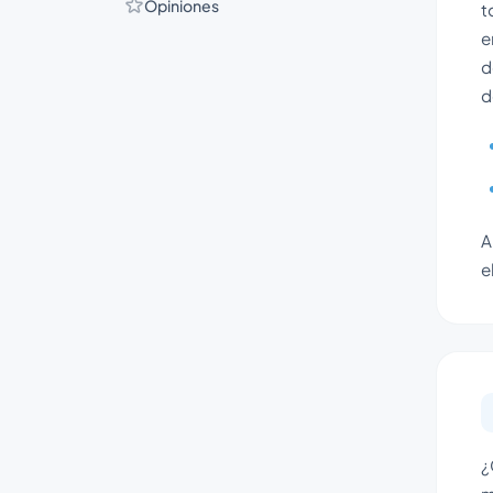
Opiniones
t
e
d
d
A
e
¿