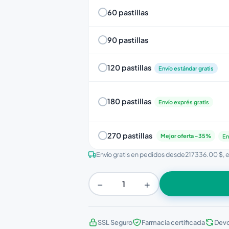
60 pastillas
90 pastillas
120 pastillas
Envío estándar gratis
180 pastillas
Envío exprés gratis
270 pastillas
Mejor oferta -35%
En
Envío gratis en pedidos desde
217336.00 $
, 
−
+
SSL Seguro
Farmacia certificada
Devo