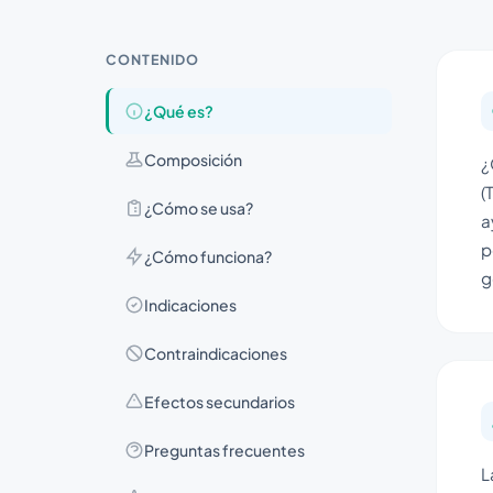
CONTENIDO
¿Qué es?
Composición
¿
(
¿Cómo se usa?
a
p
¿Cómo funciona?
g
Indicaciones
Contraindicaciones
Efectos secundarios
Preguntas frecuentes
L