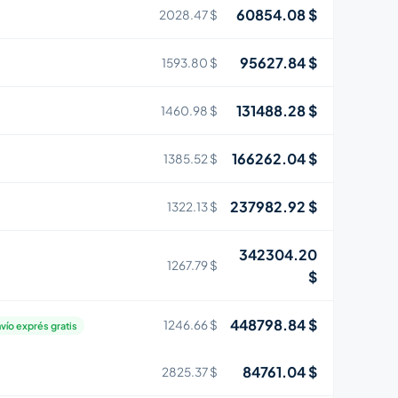
60854.08 $
2028.47 $
95627.84 $
1593.80 $
131488.28 $
1460.98 $
166262.04 $
1385.52 $
237982.92 $
1322.13 $
342304.20
1267.79 $
$
448798.84 $
1246.66 $
vío exprés gratis
84761.04 $
2825.37 $