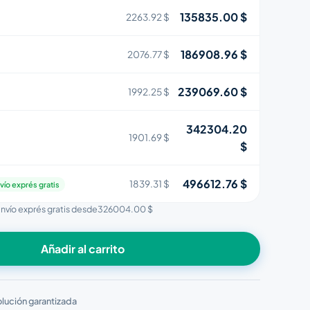
135835.00 $
2263.92 $
186908.96 $
2076.77 $
239069.60 $
1992.25 $
342304.20
1901.69 $
$
496612.76 $
1839.31 $
vío exprés gratis
envío exprés gratis desde
326004.00 $
Añadir al carrito
lución garantizada