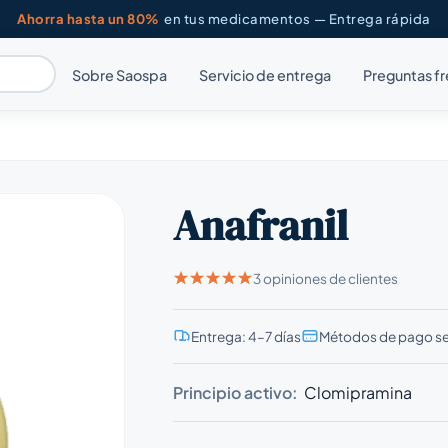
Ahorra hasta un 80%
en tus medicamentos — Entrega rápida
Sobre Saospa
Servicio de entrega
Preguntas f
Anafranil
3 opiniones de clientes
Entrega: 4–7 días
Métodos de pago s
Principio activo:
Clomipramina