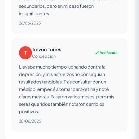
secundarios, pero en mi caso fueron
insignificantes.
26/06/2025
Trevon Torres
T
Verificada
Concepción
Llevaba mucho tiempo luchando contra la
depresión, y mis esfuerzos no conseguían
resultados tangibles. Tras consultar con un
médico, empecé a tomar paroxetina y noté
claras mejoras. Pasaron varios meses, pero mis
seres queridos también notaron cambios
positivos.
28/06/2025