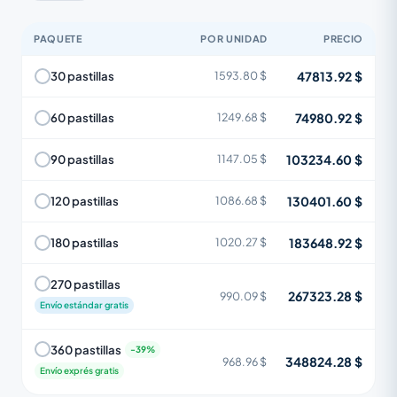
PAQUETE
POR UNIDAD
PRECIO
47813.92 $
30 pastillas
1593.80 $
74980.92 $
60 pastillas
1249.68 $
103234.60 $
90 pastillas
1147.05 $
130401.60 $
120 pastillas
1086.68 $
183648.92 $
180 pastillas
1020.27 $
270 pastillas
267323.28 $
990.09 $
Envío estándar gratis
360 pastillas
348824.28 $
968.96 $
Envío exprés gratis