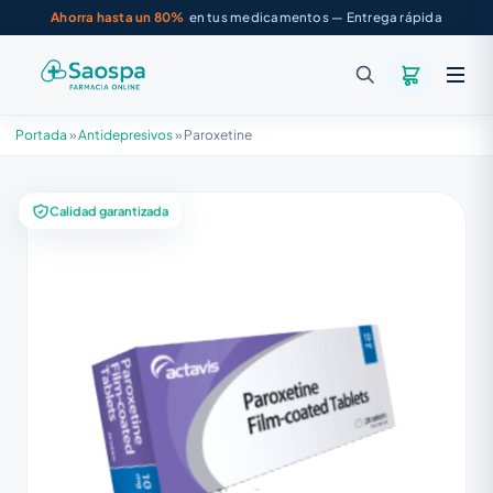
Ahorra hasta un 80%
en tus medicamentos — Entrega rápida
Portada
»
Antidepresivos
»
Paroxetine
Calidad garantizada