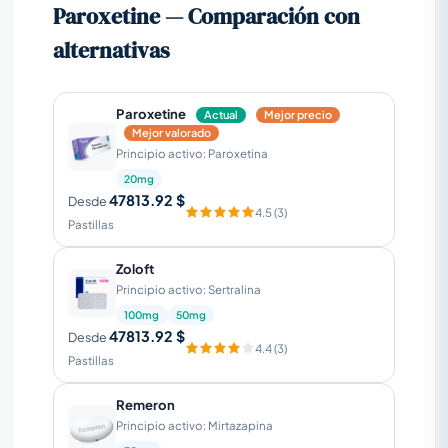
Paroxetine — Comparación con
alternativas
Paroxetine
Actual
Mejor precio
Mejor valorado
Principio activo: Paroxetina
20mg
47813.92 $
Desde
4.5 (3)
Pastillas
Zoloft
Principio activo: Sertralina
100mg
50mg
47813.92 $
Desde
4.4 (3)
Pastillas
Remeron
Principio activo: Mirtazapina