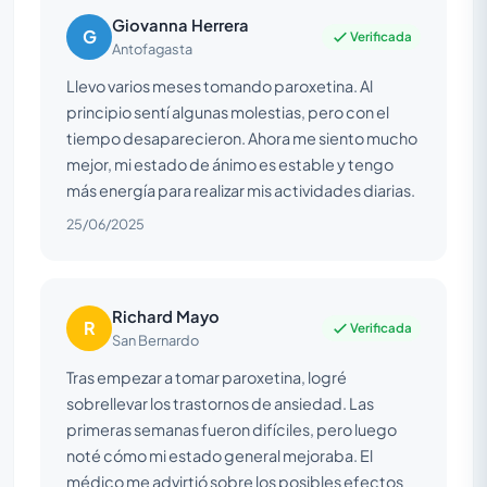
Giovanna Herrera
G
Verificada
Antofagasta
Llevo varios meses tomando paroxetina. Al
principio sentí algunas molestias, pero con el
tiempo desaparecieron. Ahora me siento mucho
mejor, mi estado de ánimo es estable y tengo
más energía para realizar mis actividades diarias.
25/06/2025
Richard Mayo
R
Verificada
San Bernardo
Tras empezar a tomar paroxetina, logré
sobrellevar los trastornos de ansiedad. Las
primeras semanas fueron difíciles, pero luego
noté cómo mi estado general mejoraba. El
médico me advirtió sobre los posibles efectos