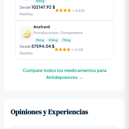
30mg
102147.92 $
Desde
4.4 (3)
Pastillas
Anafranil
Principio activo: Clomipramina
25mg
50mg
75mg
57594.04 $
Desde
4.1 (3)
Pastillas
Compare todos los medicamentos para
Antidepresivos →
Opiniones y Experiencias