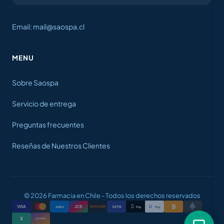
Email: mail@saospa.cl
MENU
Sobre Saospa
Servicio de entrega
Preguntas frecuentes
Reseñas de Nuestros Clientes
© 2026 Farmacia en Chile - Todos los derechos reservados
₿

VISA
JCB
G
AMEX
SEPA
Pay
Pay
DISCOVER
₮
CRYPTO