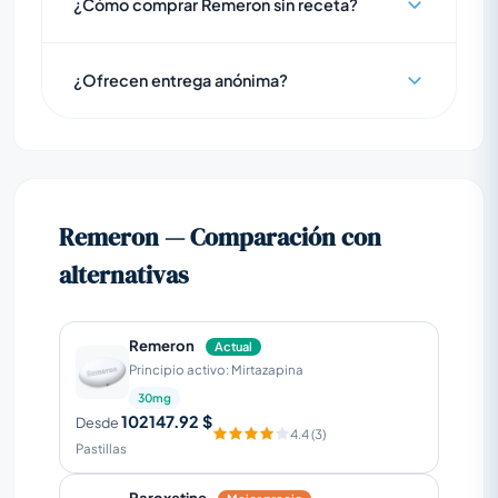
¿Cómo comprar Remeron sin receta?
¿Ofrecen entrega anónima?
Remeron — Comparación con
alternativas
Remeron
Actual
Principio activo: Mirtazapina
30mg
102147.92 $
Desde
4.4 (3)
Pastillas
Paroxetine