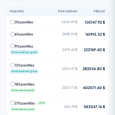
PAQUETE
POR UNIDAD
PRECIO
102147.92 $
30 pastillas
3404.93 $
161915.32 $
60 pastillas
2698.59 $
90 pastillas
222769.40 $
2475.22 $
Envío estándar gratis
120 pastillas
282536.80 $
2354.47 $
Envío estándar gratis
180 pastillas
402071.60 $
2233.73 $
Envío exprés gratis
270 pastillas
583547.16 $
2161.29 $
Envío exprés gratis