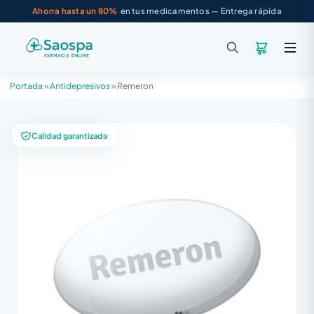
Ahorra hasta un 80%
en tus medicamentos — Entrega rápida
Portada
»
Antidepresivos
»
Remeron
Calidad garantizada