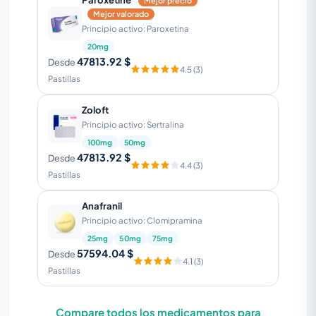
Mejor precio
Mejor valorado
Principio activo: Paroxetina
20mg
47813.92 $
Desde
4.5 (3)
Pastillas
Zoloft
Principio activo: Sertralina
100mg
50mg
47813.92 $
Desde
4.4 (3)
Pastillas
Anafranil
Principio activo: Clomipramina
25mg
50mg
75mg
57594.04 $
Desde
4.1 (3)
Pastillas
Compare todos los medicamentos para